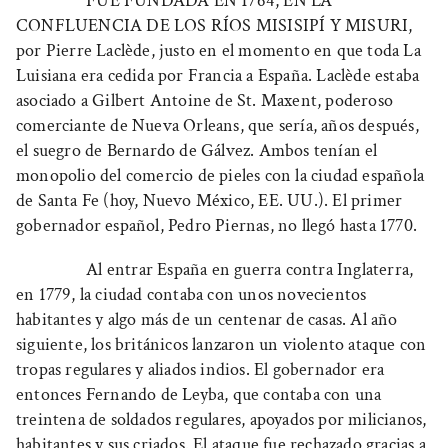
FUE FUNDADA EN 1764, EN LA
CONFLUENCIA DE LOS RÍOS MISISIPÍ Y MISURI
,
por Pierre Laclède, justo en el momento en que toda La
Luisiana era cedida por Francia a España. Laclède estaba
asociado a Gilbert Antoine de St. Maxent, poderoso
comerciante de Nueva Orleans, que sería, años después,
el suegro de Bernardo de Gálvez. Ambos tenían el
monopolio del comercio de pieles con la ciudad española
de Santa Fe (hoy, Nuevo México, EE. UU.). El primer
gobernador español, Pedro Piernas, no llegó hasta 1770.
Al entrar España en guerra contra Inglaterra,
en 1779, la ciudad contaba con unos novecientos
habitantes y algo más de un centenar de casas. Al año
siguiente, los británicos lanzaron un violento ataque con
tropas regulares y aliados indios. El gobernador era
entonces Fernando de Leyba, que contaba con una
treintena de soldados regulares, apoyados por milicianos,
habitantes y sus criados. El ataque fue rechazado gracias a