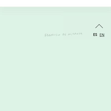
ES
EN
Esta obra está bajo una
Licencia Creative Commons
Atribución-NoComercial-SinDerivadas 4.0 Internacional