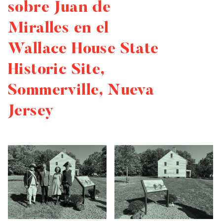
sobre Juan de
Miralles en el
Wallace House State
Historic Site,
Sommerville, Nueva
Jersey